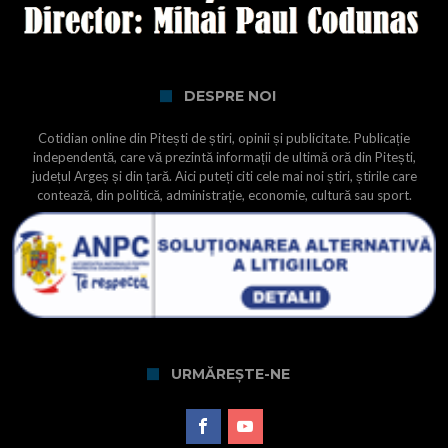
DESPRE NOI
Cotidian online din Pitești de știri, opinii și publicitate. Publicație
independentă, care vă prezintă informații de ultimă oră din Pitești,
județul Argeș și din țară. Aici puteți citi cele mai noi știri, știrile care
contează, din politică, administrație, economie, cultură sau sport.
URMĂREȘTE-NE