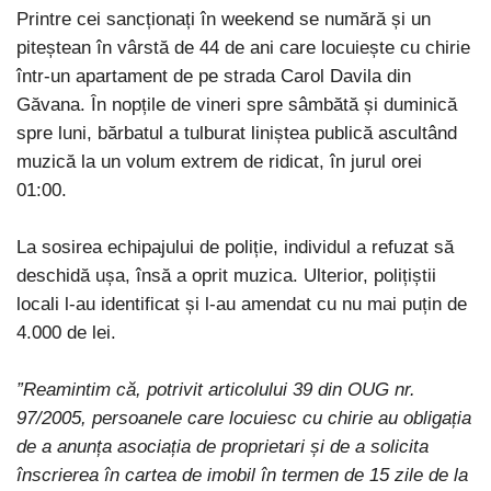
Printre cei sancționați în weekend se numără și un
piteștean în vârstă de 44 de ani care locuiește cu chirie
într-un apartament de pe strada Carol Davila din
Găvana. În nopțile de vineri spre sâmbătă și duminică
spre luni, bărbatul a tulburat liniștea publică ascultând
muzică la un volum extrem de ridicat, în jurul orei
01:00.
La sosirea echipajului de poliție, individul a refuzat să
deschidă ușa, însă a oprit muzica. Ulterior, polițiștii
locali l-au identificat și l-au amendat cu nu mai puțin de
4.000 de lei.
”Reamintim că, potrivit articolului 39 din OUG nr.
97/2005, persoanele care locuiesc cu chirie au obligația
de a anunța asociația de proprietari și de a solicita
înscrierea în cartea de imobil în termen de 15 zile de la