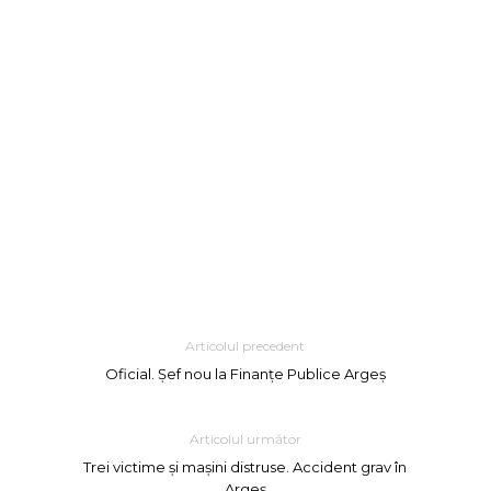
Articolul precedent
Oficial. Șef nou la Finanțe Publice Argeș
Articolul următor
Trei victime și mașini distruse. Accident grav în
Argeș