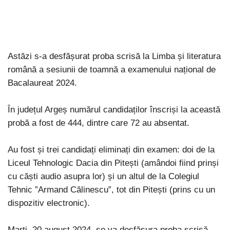
Astăzi s-a desfășurat proba scrisă la Limba și literatura
română a sesiunii de toamnă a examenului național de
Bacalaureat 2024.
În județul Argeș numărul candidaților înscriși la această
probă a fost de 444, dintre care 72 au absentat.
Au fost și trei candidați eliminați din examen: doi de la
Liceul Tehnologic Dacia din Pitești (amândoi fiind prinși
cu căști audio asupra lor) și un altul de la Colegiul
Tehnic ”Armand Călinescu”, tot din Pitești (prins cu un
dispozitiv electronic).
Marți, 20 august 2024, se va desfășura proba scrisă