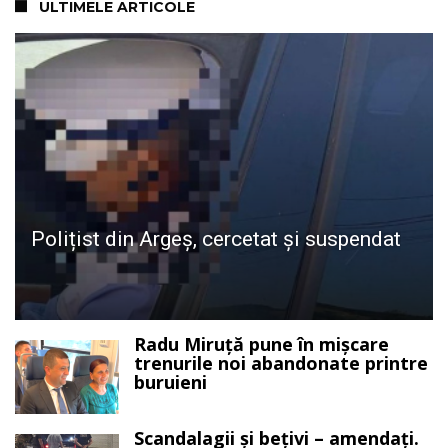
ULTIMELE ARTICOLE
Polițist din Argeș, cercetat și suspendat
Radu Miruță pune în mișcare
trenurile noi abandonate printre
buruieni
Scandalagii și bețivi – amendați.