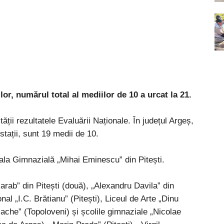
r, numărul total al mediilor de 10 a urcat la 21.
ății rezultatele Evaluării Naționale. În județul Argeș,
stații, sunt 19 medii de 10.
oala Gimnazială „Mihai Eminescu” din Pitești.
arab” din Pitești (două), „Alexandru Davila” din
nal „I.C. Brătianu” (Pitești), Liceul de Arte „Dinu
halache” (Topoloveni) și școlile gimnaziale „Nicolae