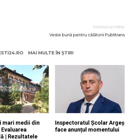
Articolul următor
Veste bună pentru călătorii Publitrans
ESTI24.RO
MAI MULTE ÎN ȘTIRI
i mari medii din
Inspectoratul Școlar Argeș
a Evaluarea
face anunțul momentului
ă | Rezultatele