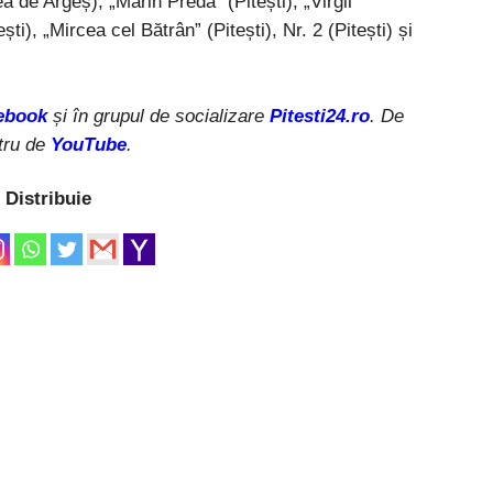
ea de Argeș), „Marin Preda” (Pitești), „Virgil
ti), „Mircea cel Bătrân” (Pitești), Nr. 2 (Pitești) și
ebook
și în grupul de socializare
Pitesti24.ro
. De
tru de
YouTube
.
Distribuie