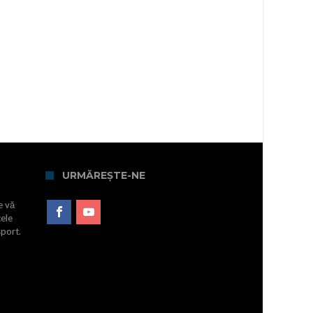
URMĂREȘTE-NE
e vă
cele
sport.