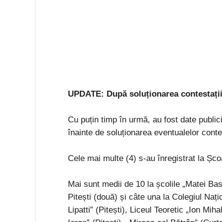
UPDATE: După soluționarea contestațiilo
Cu puțin timp în urmă, au fost date publicit
înainte de soluționarea eventualelor conte
Cele mai multe (4) s-au înregistrat la Șc
Mai sunt medii de 10 la școlile „Matei Bas
Pitești (două) și câte una la Colegiul Națio
Lipatti” (Pitești), Liceul Teoretic „Ion Mi