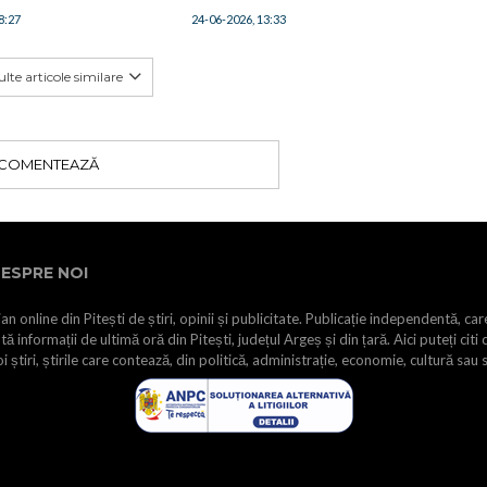
8:27
24-06-2026, 13:33
lte articole similare
COMENTEAZĂ
ESPRE NOI
an online din Pitești de știri, opinii și publicitate. Publicație independentă, car
tă informații de ultimă oră din Pitești, județul Argeș și din țară. Aici puteți citi 
i știri, știrile care contează, din politică, administrație, economie, cultură sau 