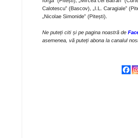
Iorga” (Pitești), „Mircea cel Bătrân” (Curt
Calotescu” (Bascov), „I.L. Caragiale” (Piteș
„Nicolae Simonide” (Pitești).
Ne puteți citi și pe pagina noastră de
Fac
asemenea, vă puteți abona la canalul nos