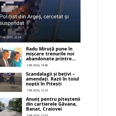
Polițist din Argeș, cercetat și
suspendat
7-08-2026, 20:04
Radu Miruță pune în
mișcare trenurile noi
abandonate printre
buruieni
7-08-2026, 14:40
Scandalagii și bețivi –
amendați. Razii în toiul
nopții în Pitești
7-08-2026, 12:23
Anunț pentru piteștenii
din cartierele Găvana,
Banat, Craiovei
7-08-2026, 11:03