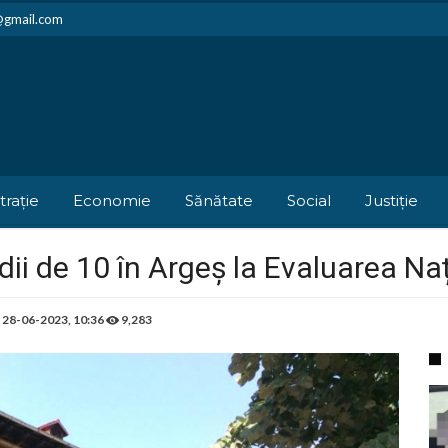
i@gmail.com
trație
Economie
Sănătate
Social
Justiție
ii de 10 în Argeș la Evaluarea Na
e
28-06-2023, 10:36
9,283