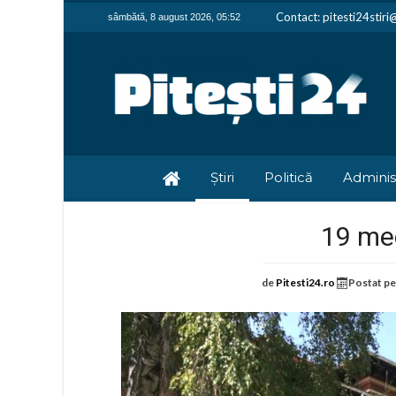
Contact: pitesti24stir
sâmbătă, 8 august 2026, 05:52
Știri
Politică
Adminis
19 med
de
Pitesti24.ro
Postat p