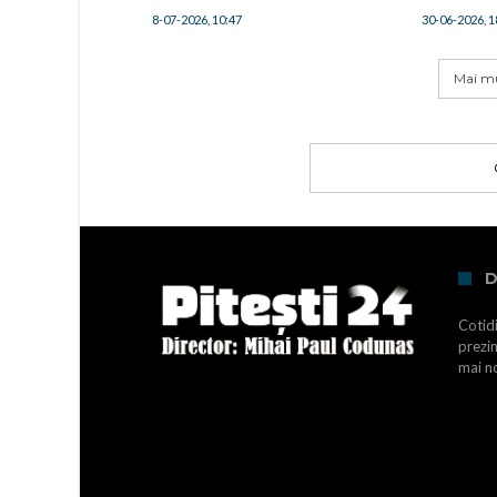
finale
8-07-2026, 10:47
30-06-2026, 1
Mai mu
D
Cotidi
prezin
mai no