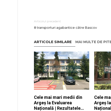
Articolul precedent
8 transporturi agabaritice către Bascov
ARTICOLE SIMILARE
MAI MULTE DE PIT
Cele mai mari medii din
Cele ma
Argeș la Evaluarea
Argeș l
Națională | Rezultatele
Național