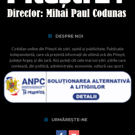
DESPRE NOI
Cotidian online din Pitești de știri, opinii și publicitate. Publicație
independentă, care vă prezintă informații de ultimă oră din Pitești,
județul Argeș și din țară. Aici puteți citi cele mai noi știri, știrile care
contează, din politică, administrație, economie, cultură sau sport.
URMĂREȘTE-NE