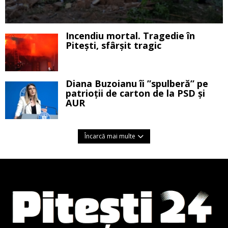
Incendiu mortal. Tragedie în
Pitești, sfârșit tragic
Diana Buzoianu îi ”spulberă” pe
patrioții de carton de la PSD și
AUR
Încarcă mai multe