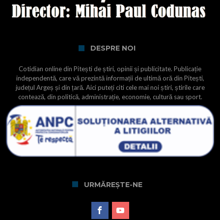
DESPRE NOI
Cotidian online din Pitești de știri, opinii și publicitate. Publicație
independentă, care vă prezintă informații de ultimă oră din Pitești,
județul Argeș și din țară. Aici puteți citi cele mai noi știri, știrile care
contează, din politică, administrație, economie, cultură sau sport.
URMĂREȘTE-NE