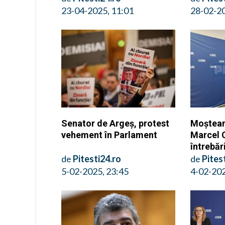
23-04-2025, 11:01
28-02-20
Senator de Argeș, protest
Moștean
vehement în Parlament
Marcel C
întrebăr
de
Pitesti24.ro
de
Pites
5-02-2025, 23:45
4-02-202