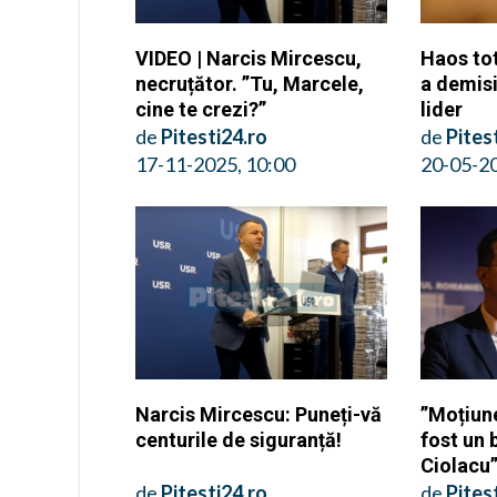
VIDEO | Narcis Mircescu,
Haos tot
necruțător. ”Tu, Marcele,
a demisi
cine te crezi?”
lider
de
Pitesti24.ro
de
Pites
17-11-2025, 10:00
20-05-20
Narcis Mircescu: Puneți-vă
”Moțiun
centurile de siguranță!
fost un 
Ciolacu
de
Pitesti24.ro
de
Pites