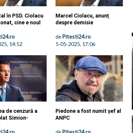
al în PSD. Ciolacu
Marcel Ciolacu, anunț
onat, cine e noul
despre demisie
ti24.ro
de
Pitesti24.ro
25, 14:52
5-05-2025, 17:06
ea de cenzură a
Piedone a fost numit șef al
blat Simion-
ANPC
”
ti24.ro
de
Pitesti24.ro