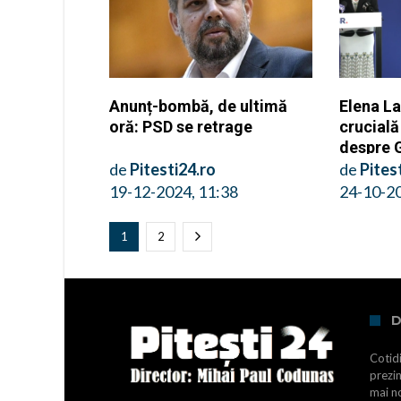
Anunț-bombă, de ultimă
Elena La
oră: PSD se retrage
crucială
despre 
de
Pitesti24.ro
de
Pites
19-12-2024, 11:38
24-10-20
1
2
D
Cotidi
prezin
mai no