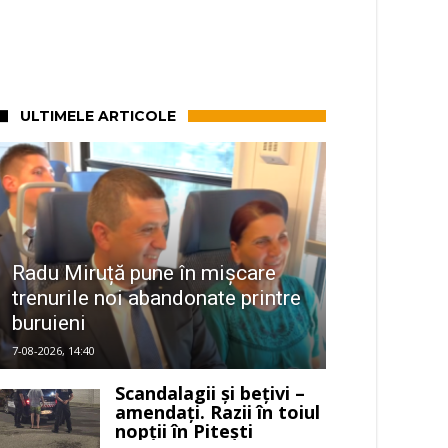
ULTIMELE ARTICOLE
Radu Miruță pune în mișcare
trenurile noi abandonate printre
buruieni
7-08-2026, 14:40
Scandalagii și bețivi –
amendați. Razii în toiul
nopții în Pitești