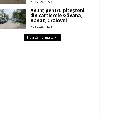
7-08-2026, 12:23
Anunț pentru piteștenii
din cartierele Găvana,
Banat, Craiovei
7-08-2026, 11:03
Încarcă mai multe