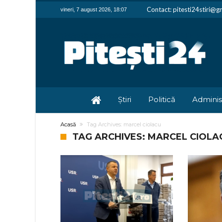
Contact: pitesti24stiri@g
vineri, 7 august 2026, 18:07
Știri
Politică
Adminis
Acasă
Tag Archives: marcel ciolacu
TAG ARCHIVES: MARCEL CIOLA