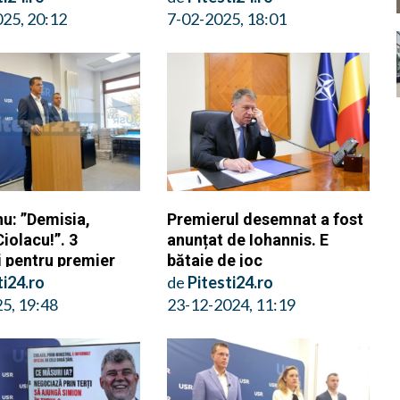
25, 20:12
7-02-2025, 18:01
u: ”Demisia,
Premierul desemnat a fost
iolacu!”. 3
anunțat de Iohannis. E
i pentru premier
bătaie de joc
ti24.ro
de
Pitesti24.ro
5, 19:48
23-12-2024, 11:19