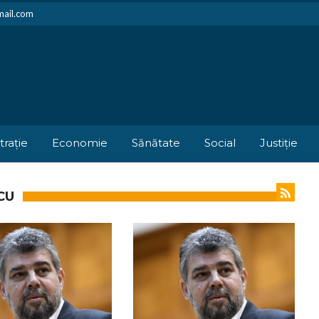
mail.com
trație
Economie
Sănătate
Social
Justiție
CU