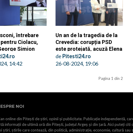
sconi, întrebare
Un an de la tragedia de la
 pentru Ciolacu,
Crevedia: corupția PSD
George Simion
este protejată, acuză Elena
Lasconi
ti24.ro
de
Pitesti24.ro
24, 14:42
26-08-2024, 19:06
Pagina 1 din 2
ESPRE NOI
an online din Pitești de știri, opinii și publicitate. Publicație independentă, car
tă informații de ultimă oră din Pitești, județul Argeș și din țară. Aici puteți citi 
i știri, știrile care contează, din politică, administrație, economie, cultură sau 