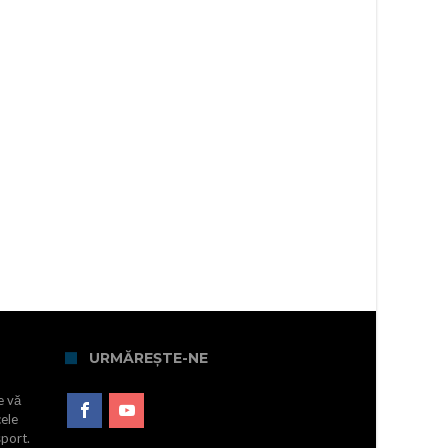
URMĂREȘTE-NE
e vă
cele
sport.