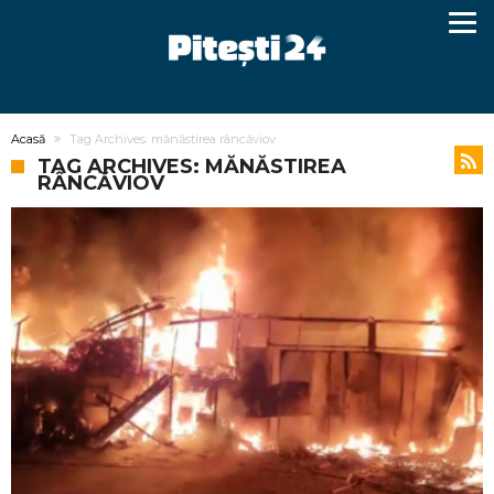
Acasă
Tag Archives: mănăstirea râncăviov
TAG ARCHIVES: MĂNĂSTIREA
RÂNCĂVIOV