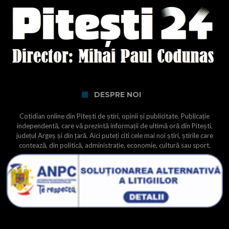
DESPRE NOI
Cotidian online din Pitești de știri, opinii și publicitate. Publicație
independentă, care vă prezintă informații de ultimă oră din Pitești,
județul Argeș și din țară. Aici puteți citi cele mai noi știri, știrile care
contează, din politică, administrație, economie, cultură sau sport.