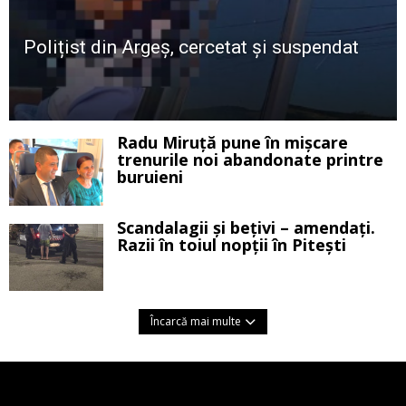
Polițist din Argeș, cercetat și suspendat
Radu Miruță pune în mișcare
trenurile noi abandonate printre
buruieni
Scandalagii și bețivi – amendați.
Razii în toiul nopții în Pitești
Încarcă mai multe