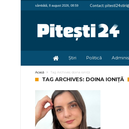
Contact: pitesti24stir
sâmbătă, 8 august 2026, 08:59
Știri
Politică
Adminis
Acasă
Tag Archives: doina ioniță
TAG ARCHIVES: DOINA IONIȚĂ