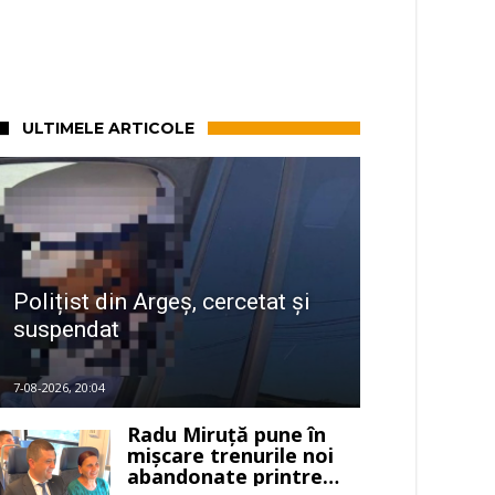
ULTIMELE ARTICOLE
Polițist din Argeș, cercetat și
suspendat
7-08-2026, 20:04
Radu Miruță pune în
mișcare trenurile noi
abandonate printre