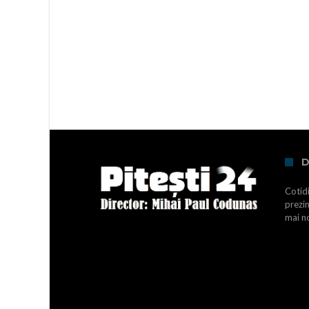
D
Cotidi
prezin
mai no