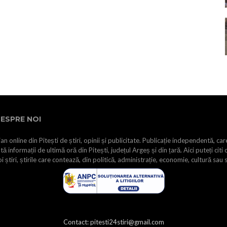
ESPRE NOI
an online din Pitești de știri, opinii și publicitate. Publicație independentă, car
tă informații de ultimă oră din Pitești, județul Argeș și din țară. Aici puteți citi 
i știri, știrile care contează, din politică, administrație, economie, cultură sau 
Contact: pitesti24stiri@gmail.com