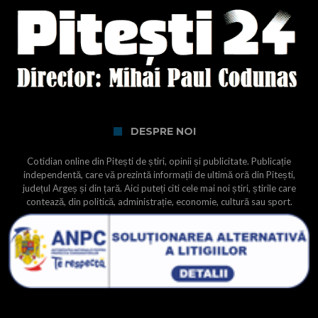
DESPRE NOI
Cotidian online din Pitești de știri, opinii și publicitate. Publicație
independentă, care vă prezintă informații de ultimă oră din Pitești,
județul Argeș și din țară. Aici puteți citi cele mai noi știri, știrile care
contează, din politică, administrație, economie, cultură sau sport.