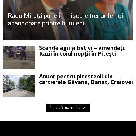
Radu Miruță pune în mișcare trenurile noi
abandonate printre buruieni
Scandalagii și bețivi – amendați.
Razii în toiul nopții în Pitești
Anunț pentru piteștenii din
cartierele Găvana, Banat, Craiovei
Încarcă mai multe