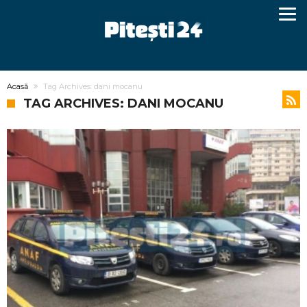
Acasă
Tag Archives: dani mocanu
TAG ARCHIVES: DANI MOCANU