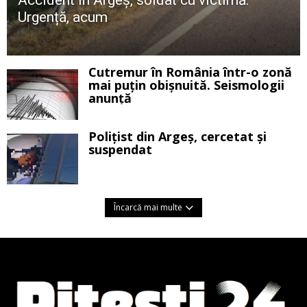
Accident în Argeș, soldat cu victimă.
Urgență, acum
Cutremur în România într-o zonă
mai puțin obișnuită. Seismologii
anunță
Polițist din Argeș, cercetat și
suspendat
Încarcă mai multe