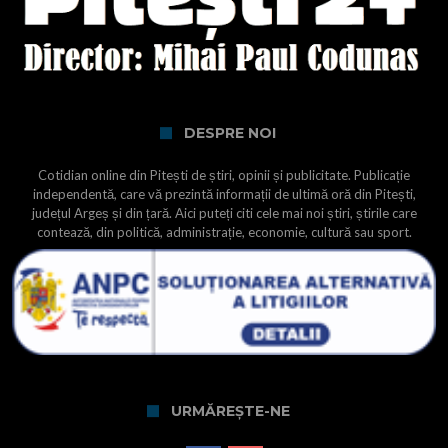
DESPRE NOI
Cotidian online din Pitești de știri, opinii și publicitate. Publicație
independentă, care vă prezintă informații de ultimă oră din Pitești,
județul Argeș și din țară. Aici puteți citi cele mai noi știri, știrile care
contează, din politică, administrație, economie, cultură sau sport.
URMĂREȘTE-NE