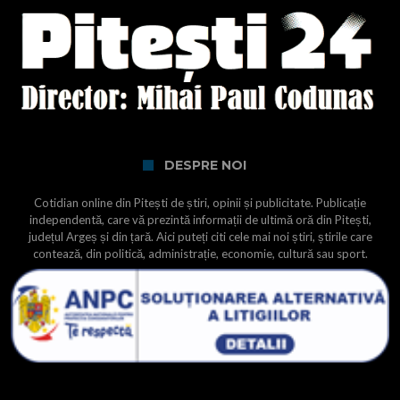
DESPRE NOI
Cotidian online din Pitești de știri, opinii și publicitate. Publicație
independentă, care vă prezintă informații de ultimă oră din Pitești,
județul Argeș și din țară. Aici puteți citi cele mai noi știri, știrile care
contează, din politică, administrație, economie, cultură sau sport.