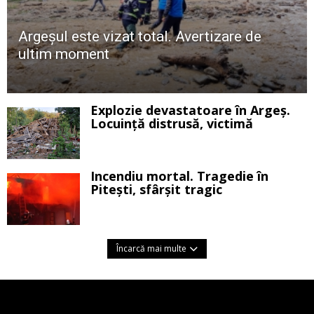
Argeșul este vizat total. Avertizare de
ultim moment
Explozie devastatoare în Argeș.
Locuință distrusă, victimă
Incendiu mortal. Tragedie în
Pitești, sfârșit tragic
Încarcă mai multe